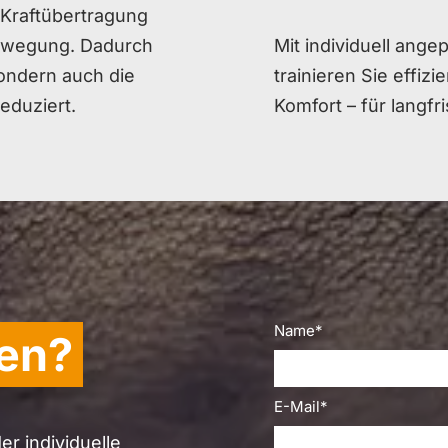
e Kraftübertragung
bewegung. Dadurch
Mit individuell ange
sondern auch die
trainieren Sie effizi
eduziert.
Komfort – für langf
Name*
gen?
E-Mail*
r individuelle