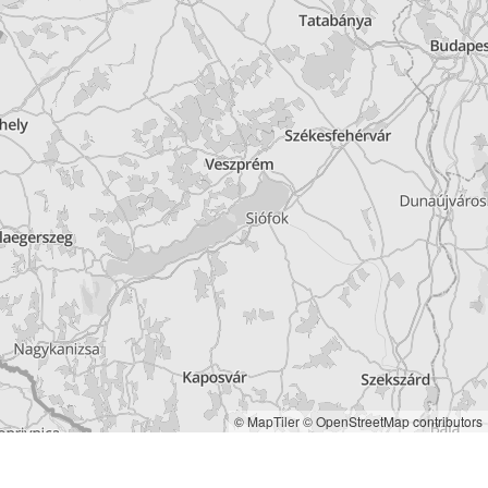
© MapTiler
© OpenStreetMap contributors